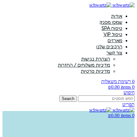
אודות
שמפו מפנק
טיפוח SPA
טיפול VIP
מארזים
הרכיבים שלנו
צור קשר
הצהרת נגישות
מדיניות משלוחים / החזרות
מדיניות פרטיות
0
רשימת משאלות
₪
0.00
items
0
חיפוש
Search
תפריט
₪
0.00
items
0