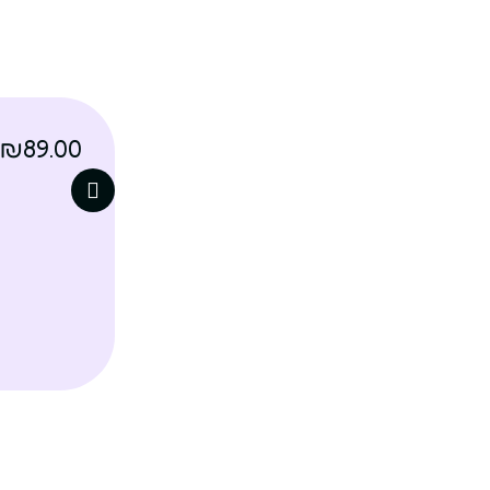
₪
89.00