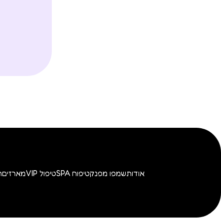
אודות
שמפו מפנק
טיפוח SPA
טיפול VIP
מארזים
ה